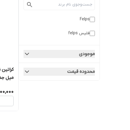
Felps
فلپس felps
موجودی
محدوده قیمت
میل جد
500,000