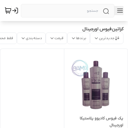
کراتین فیوس اورجینال
جدیدترین
برندها
قیمت
دسته‌بندی
فقط محص
پک فیوس کادیوو پلاستیکا
اورجینال