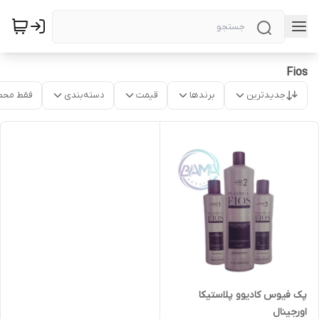
Fios
جدیدترین
برندها
قیمت
دسته‌بندی
فقط محص
پک فیوس کادیوو پلاستیکا
اورجینال