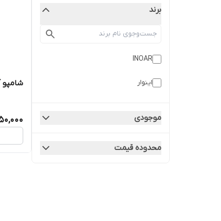
برند
INOAR
اینوار
شامپو آر
موجودی
50,000
محدوده قیمت