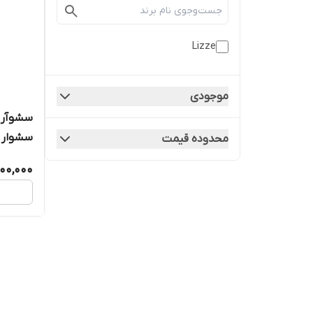
Lizze
موجودی
سشوار
محدوده قیمت
900,000