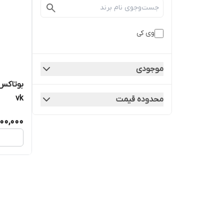
وی کی
موجودی
بوتاکس 
vk
محدوده قیمت
00,000