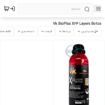
Vk BioPlus X24 Layers Botox
جدیدترین
برندها
قیمت
دسته‌بندی
فقط محص