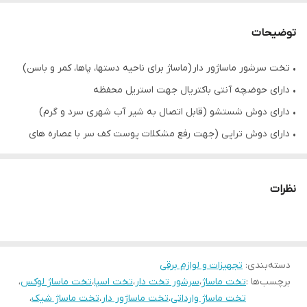
توضیحات
• تخت سرشور ماساژور دار (ماساژ برای ناحیه دستها، پاها، کمر و باسن)
• دارای حوضچه آنتی باکتریال جهت استریل محفظه
• دارای دوش شستشو (قابل اتصال به شیر آب شهری سرد و گرم)
• دارای دوش تراپی (جهت رفع مشکلات پوست کف سر با عصاره های
درمانی)
• آروما تراپی
نظرات
• دارای مه غبار و مخزن مه غبار یا میست تراپی (با تولید باد گرم جهت
نفوذ بیشتر مواد به داخل کوتیکول و ساقه مو)
• صفحه تاچ لمسی (تنظیمات لازم دوش تراپی از جمله روشن شدن
دسته‌بندی
:
تجهیزات و لوازم برقی
دوش، تنظیم درجه ی اب دوش تراپی و روشن شدن LED)
برچسب‌ها :
تخت ماساژ
،
سرشور تخت دار
،
تخت اسپا
،
تخت ماساژ لوکس
،
• تراپی LED ( دارای ۷ نور متفاوت برای جذب بیشتر مواد)
تخت ماساژ وارداتی
،
تخت ماساژور دار
،
تخت ماساژ شیک
،