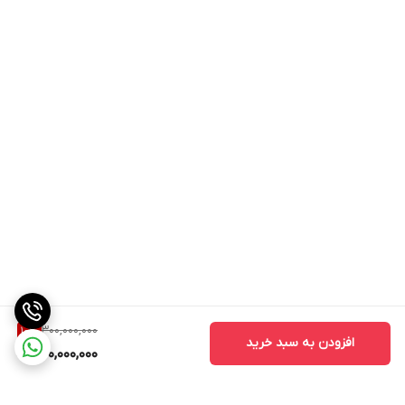
• قدرت مکانیکی (Mechanical Strength)
این دکمه برای تنظیم قدرت ماساژ مکانیکی استفاده می شود .ماساژ
مکانیکی نوعی ماساژ است که با استفاده از غلتک ها یا سایر وسایل
مکانیکی انجام میشود.
• بالا بردن ساق پا (Calf Rise)
این دکمه برای بالا بردن ساق پاها استفاده می شود .بالا بردن ساق پا
میتواند بهبود گردش خون و کاهش تورم کمک کند.
• معلق (Suspend)
این دکمه برای معلق نگه داشتن ماساژور در هوا استفاده می شود .این
می تواند برای ماساژ قسمت های مختلف پا ،مانند کف پا ،ساق پا و ران
مفید باشد .
• ساق پا پایین (Lowenleg)
300,000,000
10
%
افزودن به سبد خرید
این دکمه برای ماساژ ساق پا استفاده میشود.
270,000,000
• هشدار ضد آب (Pay Attention to Waterproof)