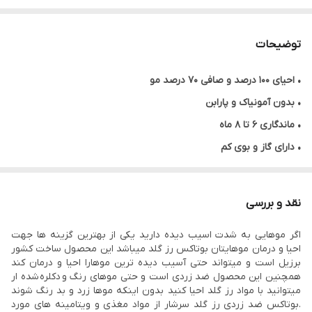
توضیحات
•
احیای ۱۰۰ درصد و صافی ۷۰ درصد مو
• بدون آمونیاک و پارابن
• ماندگاری ۶ تا ۸ ماه
• دارای گاز و بوی کم
• بدون قرنطینه
• مناسب برای موهایی که براثر رنگ و دکلره آسیب دیده و حالت کشسانی
نقد و بررسی
شده
اگر موهایی به شدت اسیب دیده دارید یکی از بهترین گزینه ها جهت
• نرم کننده و آبرسان
احیا و درمان موهایتان بوتاکس رز گلد میباشد این محصول ساخت کشور
• ضد زردی
برزیل است و میتواند حتی آسیب دیده ترین موهارا احیا و درمان کند
همچنین این محصول ضد زردی است و حتی موهای رنگ و دکلره شده ار
• حجم ا کیلوگرم
میتوانید با مواد رز گلد احیا کنید بدون اینکه موها زرد و بد رنگ شوند
• ساخت کشور برزیل
.بوتاکس ضد زردی رز گلد سرشار از مواد مغذی و ویتامینه های مورد