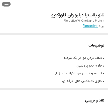
نانو پلاستیا دبلیو وان فلوراکتیو
Floractive W. One Nano Protein
برند:
Floractive
توضیحات
• صاف کردن مو در یک مرحله
• حاوی نانو پروتئین
• ترمیم و درمان مو با کراتینه برزیلی
• حاوی کمپلکس های حرفه ای
• آبرسانی، رفع خشکی و وزی موها
• بازسازی و تقویت فیبر مو
نقد و بررسی
• دارای حداقل فرمالدئید