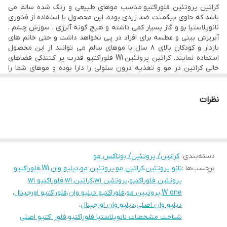
کراتین پروتئین فلوراکتیو مناسب موهای طبیعی و رنگ شده سالم می
• بدون کربوسیستئین (carbocystein)
باشد که حاوی پیگمنت ضد زردی بوده، این محصول با استفاده از فناوری
• صافی و احیا ۱۰۰ درصد مو
نانوپلاستیا بو و گاز بسیار کمی داشته و هیچ گونه آلرژی ، سوزش چشم ،
آبریزش بینی و عطسه برای افراد در پی نخواهد داشت و حتی خانم های
• ماندگاری یک سال
باردار و کودکان بالای 8 سال با موهای سالم می توانند از این محصول
• بو و گاز بسیار کم
استفاده نمایند. کراتین پروتئین W1 فلوراکتیو قدرت پر کنندگی فضاهای
خالی کراتین در مو و تغذیه درون سلولی را دارا بوده و موهای شما را
• مناسب برای موی نچرال و رنگ شده سالم
محکم ، ابریشمی و براق و بدون موخوره می نماید. صافی بالا و
ماندگاریبین 1 الی 1.5 سال این محصول را با همه ی فوایدش منحصر به
• حاوی پیگمنت ضد زردی
فرد می نماید. فرمول ساخت این محصول شامل : روغن آرگان، کلاژن،
نظرات
• حجم ۱ لیتر
پروتئین های ابریشم، سرین، اسید لاکتیک و اسید سیتریک، روغن نارگیل،
ویتامین ها می باشد.
• محصول کشور برزیل
- دستور مصرف این محصول بعد از خرید بصورت کامل ارائه می شود.
- جهت مشاوره تلفنی با شماره ذیل تماس حاصل فرمایید.
۰۹۱۹۶۷۸۰۷۲۹ و ۰۹۳۷۹۱۹۰۷۱۵
دسته‌بندی
:
کراتین/ پروتئین/ بوتاکس مو
برچسب‌ها :
نانو پروتئین
،
کراتین مو
،
پروتئین مو
،
دبلیو وان
،
W1
،
فلوراکتیو
،
پروتئین فلوراکتیو
،
پروتئین w1
،
کراتین w1
،
فلوراکتیو w1
،
W one
،
پروتیین مو
،
فلوراکتیو دبلیو وان
،
فلوراکتیو اورجینال
،
دبلیو وان اصلی
،
دبلیو وان اورجینال
،
شناخت مشخصات نانوپلاستیا فلوراکتیو
،
فلور اکتیو اصلی