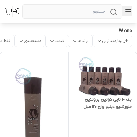
W one
پربازدیدترین
برندها
قیمت
دسته‌بندی
فقط م
پک ۱۰ تایی کراتین پروتئین
فلوراکتیو دبلیو وان ۱۲۰ میل