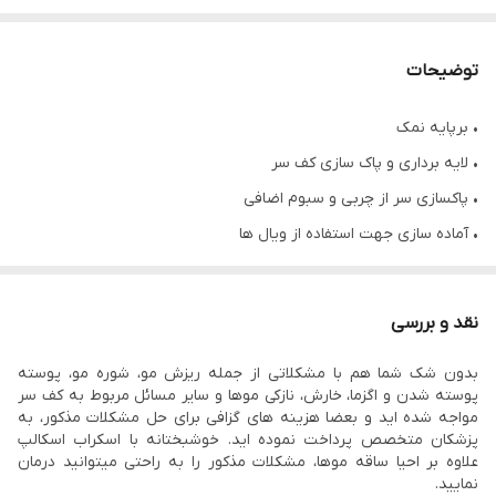
توضیحات
• برپایه نمک
• لایه برداری و پاک سازی کف سر
• پاکسازی سر از چربی و سبوم اضافی
• آماده سازی جهت استفاده از ویال ها
• بدون ایجاد خشکی
• در دو مدل توت فرنگی و نارگیل
نقد و بررسی
• توت فرنگی مخصوص موهای چرب
بدون شک شما هم با مشکلاتی از جمله ریزش مو، شوره مو، پوسته
پوسته شدن و اگزما، خارش، نازکی موها و سایر مسائل مربوط به کف سر
مواجه شده اید و بعضا هزینه های گزافی برای حل مشکلات مذکور، به
پزشکان متخصص پرداخت نموده اید. خوشبختانه با اسکراب اسکالپ
علاوه بر احیا ساقه موها، مشکلات مذکور را به راحتی میتوانید درمان
نمایید.