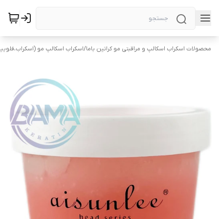
محصولات اسکراب اسکالپ و مراقبتی مو کراتین باما
/
اسکراب اسکالپ مو (اسکراب،فلویی