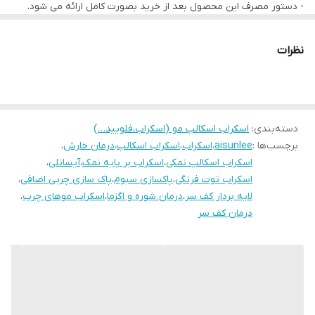
- دستور مصرف این محصول بعد از خرید بصورت کامل ارائه می شود.
- جهت مشاوره تلفنی با شماره ذیل تماس حاصل فرمایید.
۰۹۱۹۶۷۸۰۷۲۹ و ۰۹۳۷۹۱۹۰۷۱۵
نظرات
دسته‌بندی
:
اسکراب اسکالپ مو (اسکراب،فلویید…)
برچسب‌ها :
aisunlee
،
اسکراب
،
اسکراب اسکالپ
،
درمان خارش
،
اسکراب اسکالپ نمکی
،
اسکراب بر پایه نمک
،
آیسانلی
،
اسکراب توت فرنگی
،
پاکسازی سبوم
،
پاک سازی چربی اضافی
،
لایه بردار کف سر
،
درمان شوره و اگزما
،
اسکراب موهای چرب
،
درمان کف سر