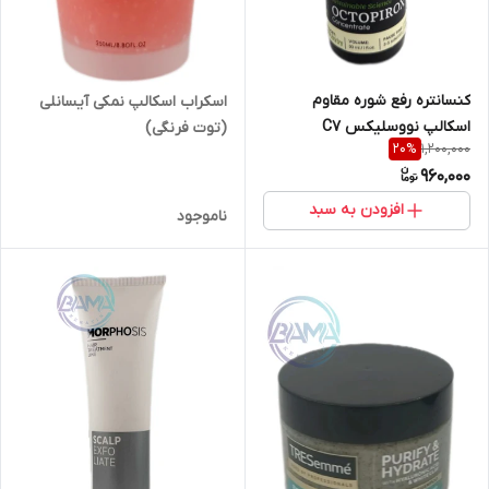
کنسانتره رفع شوره مقاوم
اسکراب اسکالپ نمکی آیسانلی
اسکالپ نووسلیکس C7
(توت فرنگی)
1,200,000
20
%
نوسلیکس کنستانتره
960,000
افزودن به سبد
ناموجود