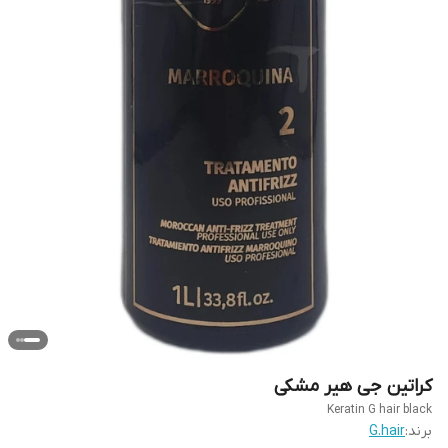
کراتین جی هیر مشکی
Keratin G hair black
برند:
G.hair