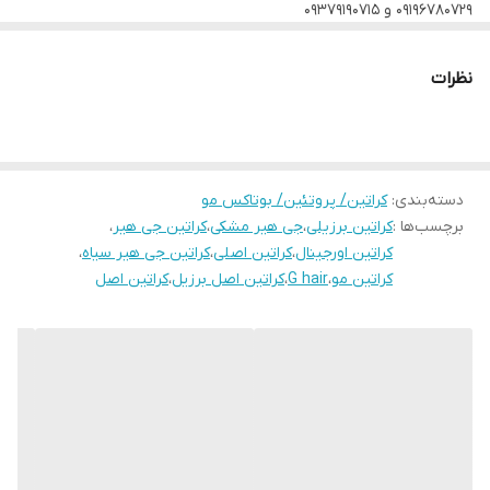
۰۹۱۹۶۷۸۰۷۲۹ و ۰۹۳۷۹۱۹۰۷۱۵
نظرات
دسته‌بندی
:
کراتین/ پروتئین/ بوتاکس مو
برچسب‌ها :
کراتین برزیلی
،
جی هیر مشکی
،
کراتین جی هیر
،
کراتین اورجینال
،
کراتین اصلی
،
کراتین جی هیر سیاه
،
کراتین مو
،
G hair
،
کراتین اصل برزیل
،
کراتین اصل