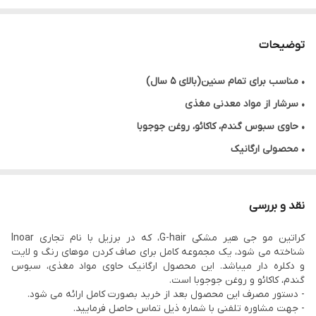
توضیحات
•
مناسب برای تمام سنین(بالای ۵ سال)
• سرشار از مواد معدنی مغذی
• حاوی سبوس گندم، کاکائو، روغن جوجوبا
• محصولی ارگانیک
• صافی و احیا ۷۰ درصد
• قدرت درمان بالا
نقد و بررسی
• ماندگاری بالا
کراتین مو جی هیر مشکی G-hair، که در برزیل با نام تجاری Inoar
• دارای گاز و بو (مواد فرمالدئید)خیلی کمی
شناخته می شود، یک مجموعه کامل برای صاف کردن موهای رنگ و لایت
• حجم ۱۰۰۰ میل
و دکلره دار میباشد. این محصول ارگانیک حاوی مواد مغذی، سبوس
گندم، کاکائو و روغن جوجوبا است.
• محصول کشور برزیل
- دستور مصرف این محصول بعد از خرید بصورت کامل ارائه می شود.
- جهت مشاوره تلفنی با شماره ذیل تماس حاصل فرمایید.