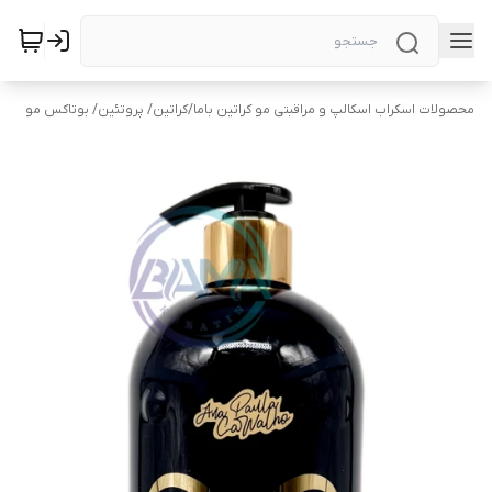
محصولات اسکراب اسکالپ و مراقبتی مو کراتین باما
/
کراتین/ پروتئین/ بوتاکس مو