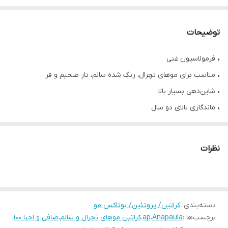
توضیحات
• فرمولاسیون غنی
• مناسب برای موهای نچرال، رنگ شده سالم، تار ضخیم و فر
• شاین‌دهی بسیار بالا
• ماندگاری بالای دو سال
• احیا و صافی ۱۰۰ درصد
• ضخیم تر و سنگین تر کردن تارهای مو
نظرات
• حاوی روغن بذر کتان، امگا، پروتئین آب پنیر و ...
• بدون فرمالدئید
• بدون بو و گاز
• حجم ۱۰۰۰ میل
دسته‌بندی
:
کراتین/ پروتئین/ بوتاکس مو
برچسب‌ها :
Anapaula
،
ap
،
کراتین موهای نچرال و سالم
،
صافی و احیا ۱۰۰
،
• محصول کشور برزیل