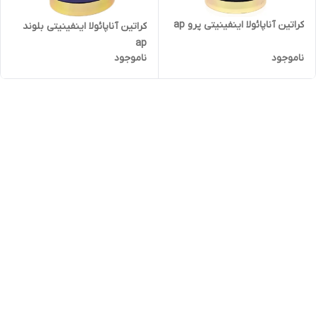
کراتین آناپائولا اینفینیتی پرو ap
کراتین آناپائولا اینفینیتی بلوند
ap
ناموجود
ناموجود