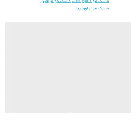
ماسک مو
،
Candyplex
،
ماسک مو مراقبتی
،
ماسک موی اورجینال