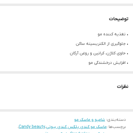
توضیحات
• تغذیه کننده مو
• جلوگیری از الکتریسیته ساکن
• حاوی کلاژن، کراتین و روغن آرگان
• افزایش درخشندگی مو
• نرم کننده و مرطوب کننده مو
• حجم ۹۰۰ میل
نظرات
• فرموله شده کانادا
دسته‌بندی
:
شامپو و ماسک مو
برچسب‌ها :
ماسک مو کندی پلکس کندی بیوتی
،
Candy beauty
،