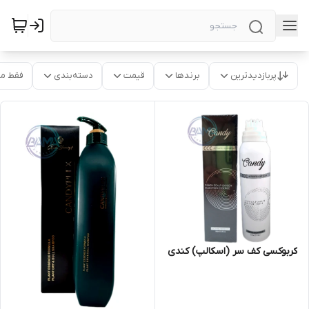
پربازدیدترین
برندها
قیمت
دسته‌بندی
فقط م
کربوکسی کف سر (اسکالپ) کندی