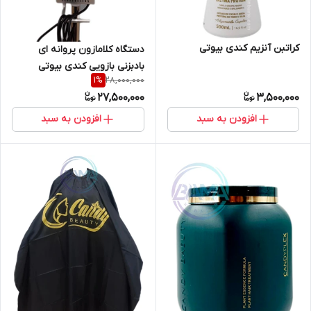
کراتبن آنزیم کندی بیوتی
دستگاه کلامازون پروانه ای
بادبزنی بازویی کندی بیوتی
28,000,000
1
%
(سفید)
27,500,000
3,500,000
افزودن به سبد
افزودن به سبد