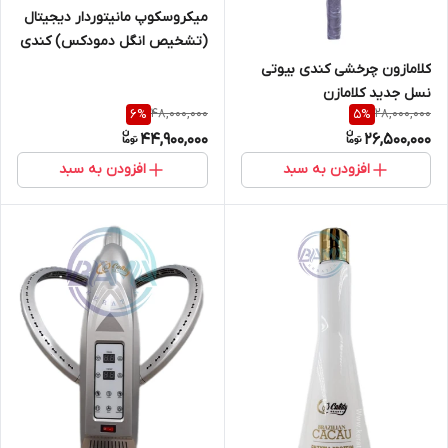
میکروسکوپ مانیتوردار دیجیتال
(تشخیص انگل دمودکس) کندی
بیوتی
کلامازون چرخشی کندی بیوتی
نسل جدید کلامازن
48,000,000
28,000,000
6
%
5
%
44,900,000
26,500,000
افزودن به سبد
افزودن به سبد