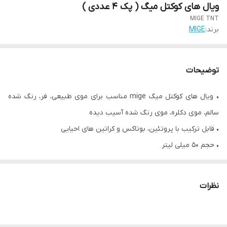
ویال های کوکتل میگ ( پک ۴ عددی )
MIGE TNT
برند:
MIGE
توضیحات
• ویال های کوکتل میگ mige مناسب برای موی طبیعی، فر، رنگ شده
سالم، موی دکلره، موی رنگ شده آسیب دیده
• قابل ترکیب با پروتئین، بوتاکس و کراتین های احیایی
• حجم ۵۰ میلی لیتر
• محصول برزیل
• این محصول در چهار رنگ با کاربرد های زیر موجود است :
نظرات
سرمه ای anti yellow :ضد زردی و احیا
قهوه ای super straghtening : سوپر صافی
طلایی shining : شاین