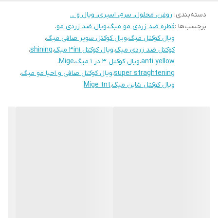
صورتی 3in1 : صافی و احیا + شاین + ضد زردی
دسته‌بندی
:
روغن، محلول، سرم، اسپری، ویال و ...
برچسب‌ها :
قطره ضد زردی مو میگ
،
ویال ضد زردی مو
،
- جهت مشاوره تلفنی با شماره ذیل تماس حاصل فرمایید.
ویال کوکتل میگ
،
ویال کوکتل سوپر صافی میگ
،
۰۹۱۹۶۷۸۰۷۲۹ و ۰۹۳۷۹۱۹۰۷۱۵
کوکتل ضد زردی میگ
،
ویال کوکتل ۳in1 میگ
،
shining
،
anti yellow
،
ویال کوکتل ۳ در ۱ میگ
،
Mige
،
super straghtening
،
ویال کوکتل صافی و احیا مو میگ
،
ویال کوکتل شاین میگ
،
Mige tnt