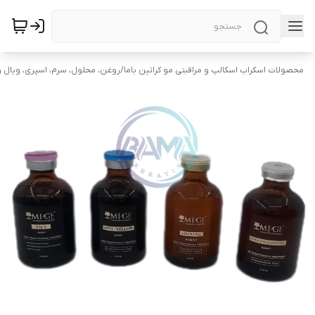
محصولات اسکراب اسکالپ و مراقبتی مو کراتین باما
/
روغن، محلول، سرم، اسپری، ویال و 