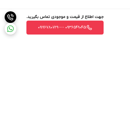
جهت اطلاع از قیمت و موجودی تماس بگیرید.
09365490451 ----09196780729
برگشت به بالا
ارسال ویژه
ارسال کالا به سراسر کشور