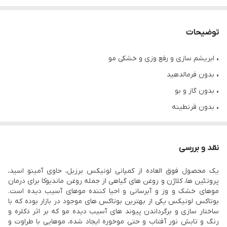
توضیحات
• ابریشم سازی و رفع وزی و خشکی مو
• بدون فرمالدهید
• بدون گاز و بو
• بدون قرنطینه
• احیا ۱۰۰ درصد و صافی ۶۰ درصد
• ماندگاری ۴ تا ۶ ماه
نقد و بررسی
• قابل استفاده برای تمامی افراد حتی کودکان و خانم های باردار
یک محصول فوق العاده از کمپانی لونیکس برزیل، حاوی آمینو اسید،
• ایجاد درخشندگی و شادابی مو
پروتئین ها، کلاژن و روغن های گیاهی از جمله روغن ماندیوکا برای درمان
• حاوی اسید آمینه، پروتئین ها، کلاژن و روغن های گیاهی از جمله
موهای خشک و وز و آبرسانی و احیا کننده موهای آسیب دیده است.
بوتاکس لونیکس یکی از بهترین بوتاکس های موجود در بازار بوده که با
ماندیوکا
ساختار سازی و برگرداندن پیوند های آسیب دیده مو که بر اثر دکلره و
• حجم ۱ کیلوگرم
رنگ و تابش نور آفتاب و حتی موخوره ایجاد شده، موهایی با طراوت و