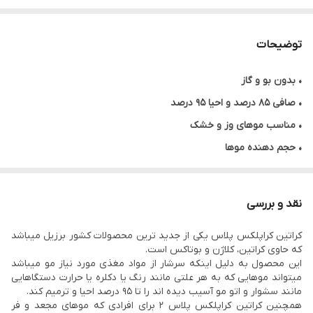
توضیحات
•
بدون بو و گاز
• صافی ۸۵ درصد و احیا ۹۵ درصد
• مناسب موهای وز و خشک
• حجم دهنده موها
• بدون فرمالدهید
• قابلیت میکس
نقد و بررسی
• فاقد مواد شیمیایی و گازهای سمی
کراتین کراپلکس پلاس یکی از جدید ترین محصولات کشور برزیل میباشد
• ماندگاری ۶ ماه
که حاوی کراتین، کلاژن و بوتاکس است.
• تقویت کننده و ترمیم کننده مو
این محصول به دلیل اینکه سرشار از مواد مغذی مورد نیاز مو میباشد
میتواند موهایی که به هر علتی مانند رنگ یا دکلره یا حرارت دستگاهایی
• دارای مواد طبیعی، پرو ویتامین ها، کراتین و پروتیین
مانند سشوار و اتو مو آسیب دیده اند را تا ۹۵ درصد احیا و ترمیم کند.
• لخت کننده و نرم کننده فوق العاده
همچنین کراتین کراپلکس پلاس 2 برای افرادی که موهای مجعد و فر