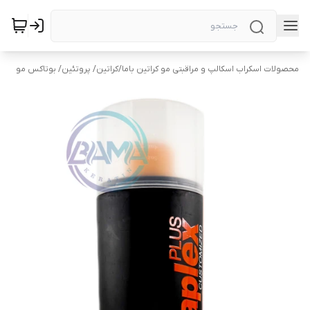
محصولات اسکراب اسکالپ و مراقبتی مو کراتین باما
/
کراتین/ پروتئین/ بوتاکس مو