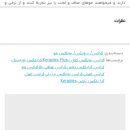
دارند و میخواهند موهای صاف و لخت را نیز تجربه کنند و از نرمی و
• غنی شده با بوتاکس، Gold 24k و روغن آرگان
لطافت موهای خود لذت ببرند نیز بسیار مناسب میباشد.
بوتاکس مو یا احیا کننده مو کراپلکس یک روش مرطوب کردن مو است
• حجم ۱۰۰۰ میل
که مو‌های آسیب دیده، شکسته یابسیار خشک را ترمیم می‌کند.
نظرات
• محصول کشور برزیل
- دستور مصرف این محصول بعد از خرید بصورت کامل ارائه می شود.
- جهت مشاوره تلفنی با شماره ذیل تماس حاصل فرمایید.
۰۹۱۹۶۷۸۰۷۲۹ و ۰۹۳۷۹۱۹۰۷۱۵
دسته‌بندی
:
کراتین/ پروتئین/ بوتاکس مو
برچسب‌ها :
‌کراتین بوتاکس کلاژن
،
Keraplex Plus
،
کراپلکس اورجینال
،
کراتین کراپلکس پلاس
،
کراتین صافی بالا
،
کراتین مو
،
کراتین اصلی
،
کراتین بوتاکس برزیلی
،
کراتین اصل
،
کرا پلکس پلاس
،
Keraplex