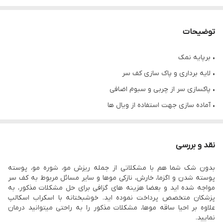
توضیحات
• برپایه نمک
• لایه برداری و پاک سازی کف سر
• پاکسازی سر از چربی و سبوم اضافی
• آماده سازی جهت استفاده از ویال ها
• بدون ایجاد خشکی
• در دو مدل توت فرنگی و نارگیل
نقد و بررسی
• نارگیلی مخصوص موهای خشک
بدون شک شما هم با مشکلاتی از جمله ریزش مو، شوره مو، پوسته
پوسته شدن و اگزما، خارش، نازکی موها و سایر مسائل مربوط به کف سر
مواجه شده اید و بعضا هزینه های گزافی برای حل مشکلات مذکور، به
پزشکان متخصص پرداخت نموده اید. خوشبختانه با اسکراب اسکالپ
علاوه بر احیا ساقه موها، مشکلات مذکور را به راحتی میتوانید درمان
نمایید.