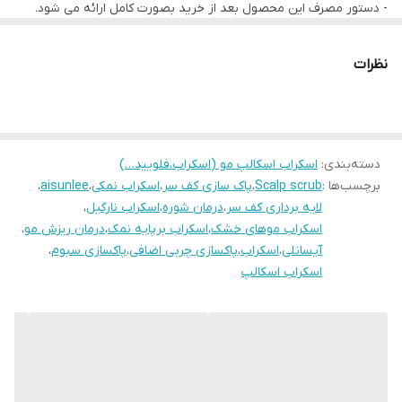
- دستور مصرف این محصول بعد از خرید بصورت کامل ارائه می شود.
- جهت مشاوره تلفنی با شماره ذیل تماس حاصل فرمایید.
۰۹۱۹۶۷۸۰۷۲۹ و ۰۹۳۷۹۱۹۰۷۱۵
نظرات
دسته‌بندی
:
اسکراب اسکالپ مو (اسکراب،فلویید…)
برچسب‌ها :
Scalp scrub
،
پاک سازی کف سر
،
اسکراب نمکی
،
aisunlee
،
لایه برداری کف سر
،
درمان شوره
،
اسکراب نارگیل
،
اسکراب موهای خشک
،
اسکراب برپایه نمک
،
درمان ریزش مو
،
آیسانلی
،
اسکراب
،
پاکسازی چربی اضافی
،
پاکسازی سبوم
،
اسکراب اسکالپ