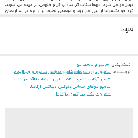
بهتر مو می شود. موها شفاف تر، شاداب تر و خلوص تر دیده می شوند،
گره خوردگیموها از بین می رود و موهایی لطیف تر و نرم تر به ارمغان
می آورد. همانند تمامی محصولات آرگابتا، شامپو دتوکس آرگابتا عاری از
انواع سولفات، سیلیکون، رنگدانه های مصنوعی و روغن های معدنی می
باشد و با ترکیبات صد درصد گیاهی دارای فرمولاسیونی VEGAN می باشد.
نظرات
فرمولاسیون ملایم و عاری از مواد تهاجمی این شامپو را قابل استفاده برای
انوع موها و بویژه موهای تراپی شده نظیر کراتین، پلکس، لمینت،
پروتئین و بوتاکس تراپی می کند.
_ جهت مشاوره لطفا با شماره های ذیل تماس حاصل نمایید.
۰۹۱۹۶۷۸۰۷۲۹ و ۰۹۳۷۹۱۹۰۷۱۵
دسته‌بندی
:
شامپو و ماسک مو
برچسب‌ها :
شامپو بدون سولفات
،
شامپو دتوکس
،
شامپو اورجینال
،
ab
،
شامپو آرگابتا
،
شامپو دیتاکس
،
فری سولفات
،
فاقد سولفات
،
شامپو موهای حساس
،
دتوکس دیتاکس آرگابتا
،
شامپو دیتاکس دیکسون آرگابتا