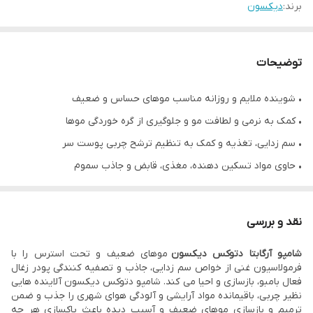
برند:
دیکسون
توضیحات
• شوینده ملایم و روزانه مناسب موهای حساس و ضعیف
• کمک به نرمی و لطافت مو و جلوگیری از گره خوردگی موها
• سم زدایی، تغذیه و کمک به تنظیم ترشح چربی پوست سر
• حاوی مواد تسکین دهنده، مغذی، قابض و جاذب سموم
• فاقد سولفات و سیلیکون و پارابن
• کنترل کننده ترشح چربی است
نقد و بررسی
• ترکیبات کاملا گیاهی
شامپو آرگابتا دتوکس دیکسون
موهای ضعیف و تحت استرس را با
• حجم ۵۰۰ میل
فرمولاسیون غنی از خواص سم زدایی، جاذب و تصفیه کنندگی پودر زغال
• ساخت ایتالیا
فعال بامبو، بازسازی و احیا می کند. شامپو دتوکس دیکسون آلاینده هایی
نظیر چربی، باقیمانده مواد آرایشی و آلودگی هوای شهری را جذب و ضمن
ترمیم و بازسازی موهای ضعیف و آسیب دیده باعث پاکسازی هر چه