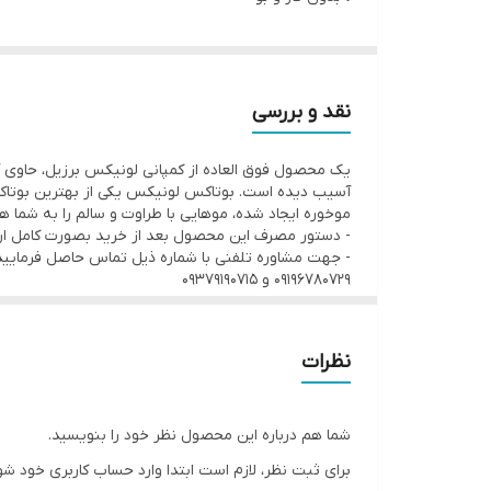
• بدون قرنطینه
• احیا ۱۰۰ درصد و صافی ۶۰ درصد
• ماندگاری ۴ تا ۶ ماه
نقد و بررسی
• قابل استفاده برای تمامی افراد حتی کودکان و خانم های ب
یک محصول فوق العاده از کمپانی لونیکس برزیل، حاوی آم
• ایجاد درخشندگی و شادابی مو
آسیب دیده است. بوتاکس لونیکس یکی از بهترین بوتاکس ه
• حجم ۱ کیلوگرم
موخوره ایجاد شده، موهایی با طراوت و سالم را به شم
- دستور مصرف این محصول بعد از خرید بصورت کامل ارا
• محصول کشور برزیل
- جهت مشاوره تلفنی با شماره ذیل تماس حاصل فرمایید
۰۹۱۹۶۷۸۰۷۲۹ و ۰۹۳۷۹۱۹۰۷۱۵
نظرات
شما هم درباره این محصول نظر خود را بنویسید.
برای ثبت نظر، لازم است ابتدا وارد حساب کاربری خود شو